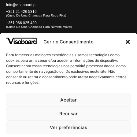
info@visoboard.pt
+351 21 426 5316
(custo De Uma Chamada Para Rede Fixa)
+351 966 025 430
(custo De Uma Chamada Para Número Móvel)
REDES
Gerir o Consentimento
Para fornecer as melhores experiências, usamos tecnologias como
NEWSLETTER
cookies para armazenar e/ou aceder a informações do dispositivo.
Consentir com essas tecnologias nos permitirá processar dados, como
comportamento de navegação ou IDs exclusivos neste site. Não
consentir ou retirar o consentimento pode afetar negativamante certos
recursos e funções.
Li e Aceito os
Termos e Condições
Aceitar
TERMOS E CONDIÇÕES
Recusar
POLÍTICA DE PRIVACIDADE
Ver preferências
POLÍTICA DE COOKIES
LIVRO DE RECLAMAÇÕES