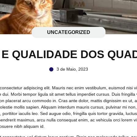
UNCATEGORIZED
 E QUALIDADE DOS QU
3 de Maio, 2023
onsectetur adipiscing elit. Mauris nec enim vestibulum, euismod nisi vita
 dui. Morbi tempor ligula sit amet tellus imperdiet cursus. Duis fringill
on placerat arcu commodo in. Cras ante dolor, mattis dignissim ex ut, al
, molestie mollis sapien. Aliquam interdum mauris cursus, pulvinar mi n
 porttitor iaculis leo. Sed augue odio, fringilla quis tortor gravida, luc
endrerit maximus, arcu nulla consequat enim, ac vehicula orci lorem vi
osuere nibh aliquam id.