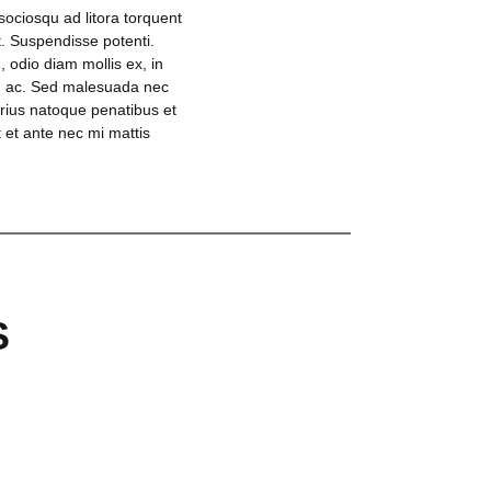
sociosqu ad litora torquent
t. Suspendisse potenti.
odio diam mollis ex, in
lum ac. Sed malesuada nec
arius natoque penatibus et
t et ante nec mi mattis
S