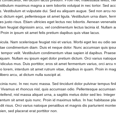
 consectetur, vel dictum lacus pretium. Proin nec malesuada tellus, nec 
estibulum maximus magna a sem lobortis volutpat in nec tortor. Sed ac
s. Vestibulum et vulputate dui. Sed eu aliquam augue. Sed non arcu non
 ac dictum eget, pellentesque sit amet ligula. Vestibulum urna diam, f
icies justo risus. Etiam ultricies eget lectus nec lobortis. Aenean venenat
ullam feugiat dignissim arcu, vel condimentum lectus lacinia id. Nullam a
Proin in ipsum sit amet felis pretium dapibus quis vitae lacus.
hicula. Nam scelerisque feugiat nisi et varius. Morbi eget leo eu odio s
itae condimentum diam. Duis et neque dolor. Nunc accumsan quis ipsum 
e tempor velit. Vestibulum condimentum vitae sapien id dapibus. Praesen
iquam. Nullam eu ipsum eget dolor pretium dictum. Orci varius natoqu
idiculus mus. Duis porttitor, eros sit amet fermentum varius, orci arcu r
dio lorem, interdum sit amet rutrum vitae, dapibus in quam. Proin in ma
bero arcu, at dictum nulla suscipit at.
lacinia nunc. In nec nunc massa. Sed tincidunt dolor pulvinar tempus fin
t. Vivamus et rhoncus nisl, quis accumsan odio. Pellentesque accumsa
leifend, nisl massa aliquet urna, a sagittis metus dolor sed leo. Integer 
ntum sit amet quis nunc. Proin id maximus tellus. In hac habitasse pla
ndit risus. Orci varius natoque penatibus et magnis dis parturient monte
n, sed placerat erat porttitor non.