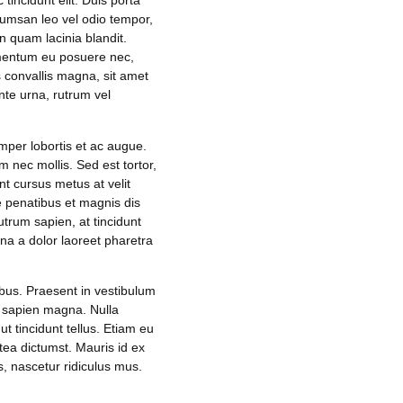
tincidunt elit. Duis porta
cumsan leo vel odio tempor,
 quam lacinia blandit.
ermentum eu posuere nec,
is convallis magna, sit amet
nte urna, rutrum vel
emper lobortis et ac augue.
nec mollis. Sed est tortor,
t cursus metus at velit
e penatibus et magnis dis
utrum sapien, at tincidunt
gna a dolor laoreet pharetra
ibus. Praesent in vestibulum
n sapien magna. Nulla
ut tincidunt tellus. Etiam eu
tea dictumst. Mauris id ex
s, nascetur ridiculus mus.