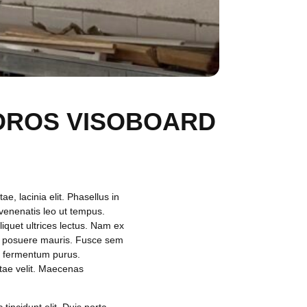
ADROS VISOBOARD
e, lacinia elit. Phasellus in
a venenatis leo ut tempus.
iquet ultrices lectus. Nam ex
on, posuere mauris. Fusce sem
tus fermentum purus.
tae velit. Maecenas