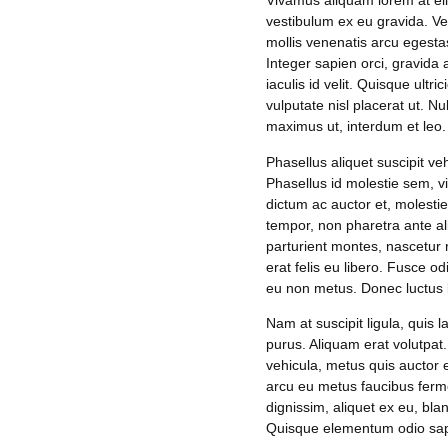
Vivamus aliquam lorem at elit
vestibulum ex eu gravida. V
mollis venenatis arcu egesta
Integer sapien orci, gravida
iaculis id velit. Quisque ultr
vulputate nisl placerat ut. N
maximus ut, interdum et leo. 
Phasellus aliquet suscipit ve
Phasellus id molestie sem, v
dictum ac auctor et, molesti
tempor, non pharetra ante al
parturient montes, nascetur r
erat felis eu libero. Fusce o
eu non metus. Donec luctus li
Nam at suscipit ligula, quis 
purus. Aliquam erat volutpa
vehicula, metus quis auctor e
arcu eu metus faucibus ferme
dignissim, aliquet ex eu, bla
Quisque elementum odio sapie