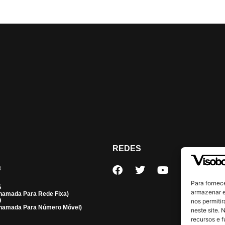
REDES
t
Para fornec
6
armazenar e
hamada Para Rede Fixa)
0
nos permiti
hamada Para Número Móvel)
neste site. 
recursos e 