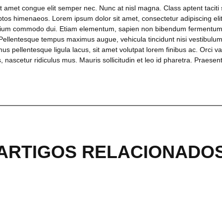
it amet congue elit semper nec. Nunc at nisl magna. Class aptent taciti 
ptos himenaeos. Lorem ipsum dolor sit amet, consectetur adipiscing eli
retium commodo dui. Etiam elementum, sapien non bibendum fermentum, 
sus. Pellentesque tempus maximus augue, vehicula tincidunt nisi vestibu
us pellentesque ligula lacus, sit amet volutpat lorem finibus ac. Orci v
 nascetur ridiculus mus. Mauris sollicitudin et leo id pharetra. Praesen
ARTIGOS RELACIONADO