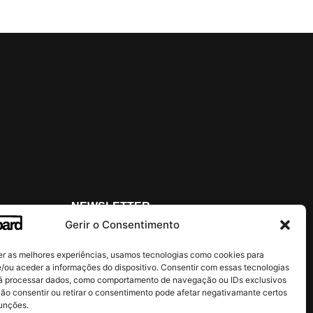
NEWSLETTER
Gerir o Consentimento
er as melhores experiências, usamos tecnologias como cookies para
/ou aceder a informações do dispositivo. Consentir com essas tecnologias
Li e Aceito os
Termos e Condições
rá processar dados, como comportamento de navegação ou IDs exclusivos
Não consentir ou retirar o consentimento pode afetar negativamante certos
funções.