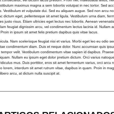
 consectetur, vel dictum lacus pretium. Proin nec malesuada tellus, nec 
estibulum maximus magna a sem lobortis volutpat in nec tortor. Sed ac
s. Vestibulum et vulputate dui. Sed eu aliquam augue. Sed non arcu non
 ac dictum eget, pellentesque sit amet ligula. Vestibulum urna diam, f
icies justo risus. Etiam ultricies eget lectus nec lobortis. Aenean venenat
ullam feugiat dignissim arcu, vel condimentum lectus lacinia id. Nullam a
Proin in ipsum sit amet felis pretium dapibus quis vitae lacus.
hicula. Nam scelerisque feugiat nisi et varius. Morbi eget leo eu odio s
itae condimentum diam. Duis et neque dolor. Nunc accumsan quis ipsum 
e tempor velit. Vestibulum condimentum vitae sapien id dapibus. Praesen
iquam. Nullam eu ipsum eget dolor pretium dictum. Orci varius natoqu
idiculus mus. Duis porttitor, eros sit amet fermentum varius, orci arcu r
dio lorem, interdum sit amet rutrum vitae, dapibus in quam. Proin in ma
bero arcu, at dictum nulla suscipit at.