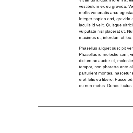
Vivamus aliquam lorem at elit
vestibulum ex eu gravida. V
mollis venenatis arcu egesta
Integer sapien orci, gravida
iaculis id velit. Quisque ultr
vulputate nisl placerat ut. N
maximus ut, interdum et leo. 
Phasellus aliquet suscipit ve
Phasellus id molestie sem, v
dictum ac auctor et, molesti
tempor, non pharetra ante al
parturient montes, nascetur r
erat felis eu libero. Fusce o
eu non metus. Donec luctus li