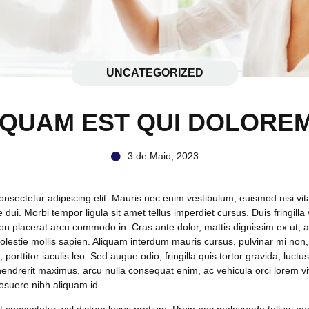
UNCATEGORIZED
QUAM EST QUI DOLOREM
3 de Maio, 2023
nsectetur adipiscing elit. Mauris nec enim vestibulum, euismod nisi vitae
 dui. Morbi tempor ligula sit amet tellus imperdiet cursus. Duis fringill
on placerat arcu commodo in. Cras ante dolor, mattis dignissim ex ut, al
, molestie mollis sapien. Aliquam interdum mauris cursus, pulvinar mi n
 porttitor iaculis leo. Sed augue odio, fringilla quis tortor gravida, luc
endrerit maximus, arcu nulla consequat enim, ac vehicula orci lorem vi
osuere nibh aliquam id.