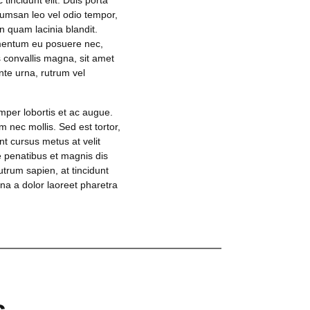
tincidunt elit. Duis porta
cumsan leo vel odio tempor,
 quam lacinia blandit.
ermentum eu posuere nec,
is convallis magna, sit amet
nte urna, rutrum vel
emper lobortis et ac augue.
nec mollis. Sed est tortor,
t cursus metus at velit
e penatibus et magnis dis
utrum sapien, at tincidunt
gna a dolor laoreet pharetra